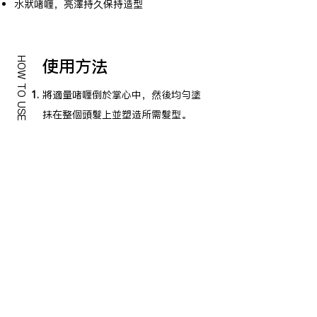
水狀啫喱，亮澤持久保持造型
HOW TO USE
使用方法
將適量啫喱倒於掌心中，然後均勻塗
抹在整個頭髮上並塑造所需髮型。
FOLLOW US
GATSBY GLOBAL SITE
ONLINE SHOP