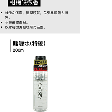
柑橘味微香
維他命保濕，滋潤頭髮，免受風筒熱力損
害。
不會形成白點。
以水輕微濕髮後可再造型。
啫喱水(特硬)
200ml