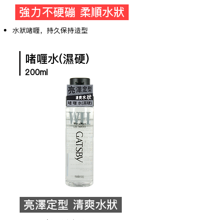
強力不硬磞 柔順水狀
水狀啫喱，持久保持造型
啫喱水(濕硬)
200ml
亮澤定型 清爽水狀