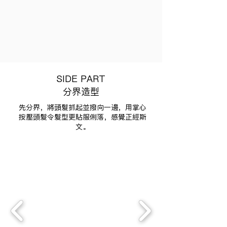
SIDE PART
分界造型
先分界，將頭髮抓起並撥向一邊，用掌心
按壓頭髮令髮型更貼服俐落，感覺正經斯
文。