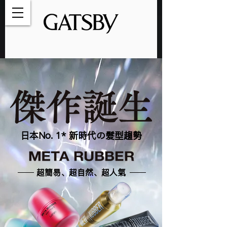
日本No. 1* 新時代の髮型趨勢
超簡易、超自然、超人氣