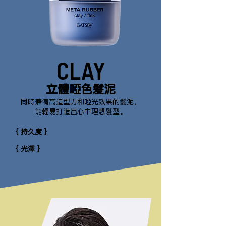
CLAY
立體啞色髮泥
同時兼備高造型力和啞光效果的髮泥，
能輕易打造出心中理想髮型。
{ 持久度 }
{ 光澤 }