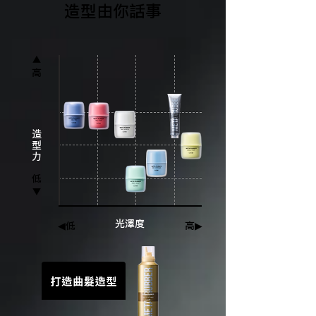
造型由你話事
▲
高
造
型
力
低
▼
光澤度
◀低
高▶