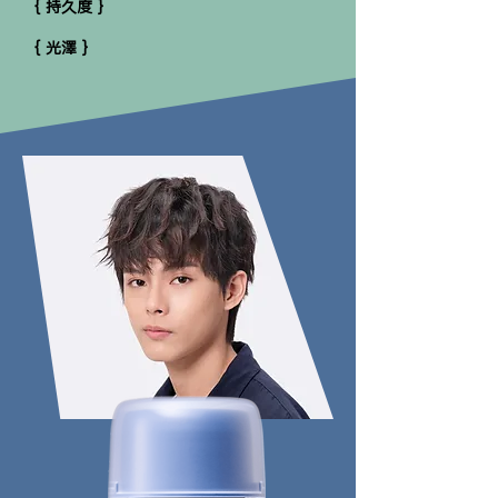
{ 持久度 }
{ 光澤 }