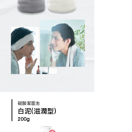
碳酸潔面泡
白泥(滋潤型)
200g