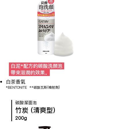
白泥*配方的碳酸洗顏泡
帶來滋潤的效果。
白茶香氣
*BENTONITE **碳酸瓦斯(噴射劑)
碳酸潔面泡
竹炭 (清爽型)
200g