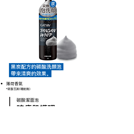
黑炭配方的碳酸洗顏泡
帶來清爽的效果。
薄荷香氣
*碳酸瓦斯(噴射劑)
碳酸潔面泡
暗瘡肌護理
200g