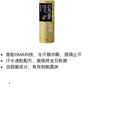
首創GMA科技，令汗腺休眠，源頭止汗
汗水速乾配方，能保持全日乾爽
含殺菌成分，有效抑制異味
EX強效殺菌止汗
走珠
(無味)/ (清新麝香)
60ml