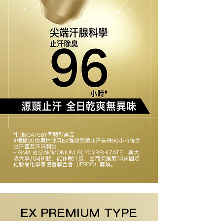
*比較GATSBY同類型產品
#根據20位男性使用EX強效殺菌止汗走珠96小時後之
出汗量及汗味測試
~ GMA 成分AMMONIUM GLYCYRRHIZATE，與大
阪大學共同研發，能休眠汗腺，因而榮獲第33屆國際
化妝品化學家協會聯合會（IFSCC）獎項。
EX PREMIUM TYPE