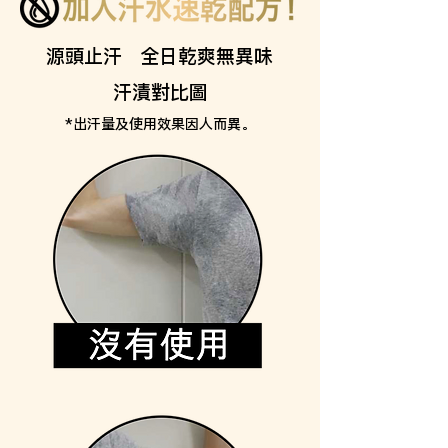
源頭止汗 全日乾爽無異味
汗漬對比圖
*出汗量及使用效果因人而異。